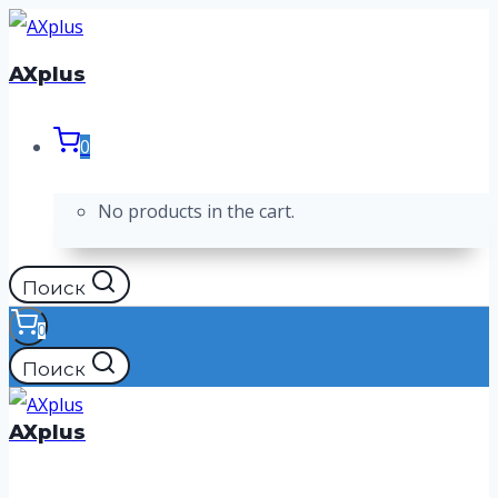
Перейти
к
AXplus
содержимому
0
No products in the cart.
Поиск
0
Поиск
AXplus