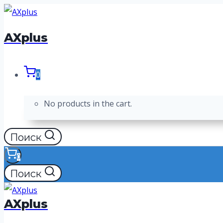
Перейти
к
AXplus
содержимому
0
No products in the cart.
Поиск
0
Поиск
AXplus