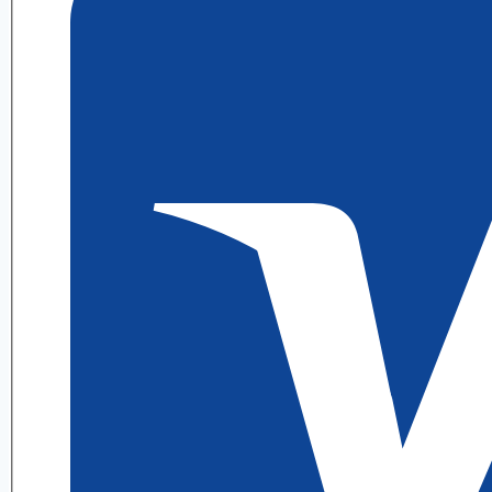
4.1
ИДЗ
3
Выражение
А.
П.
Рябушко
quantity