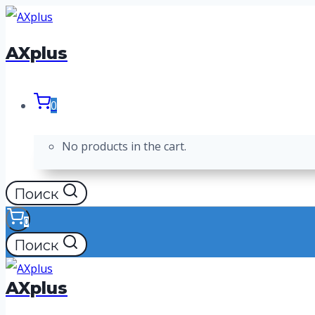
Перейти
к
AXplus
содержимому
0
No products in the cart.
Поиск
0
Поиск
AXplus